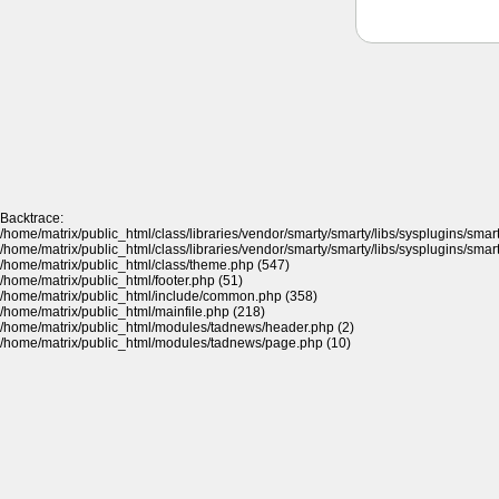
Backtrace:
/home/matrix/public_html/class/libraries/vendor/smarty/smarty/libs/sysplugins/sma
/home/matrix/public_html/class/libraries/vendor/smarty/smarty/libs/sysplugins/sma
/home/matrix/public_html/class/theme.php (547)
/home/matrix/public_html/footer.php (51)
/home/matrix/public_html/include/common.php (358)
/home/matrix/public_html/mainfile.php (218)
/home/matrix/public_html/modules/tadnews/header.php (2)
/home/matrix/public_html/modules/tadnews/page.php (10)