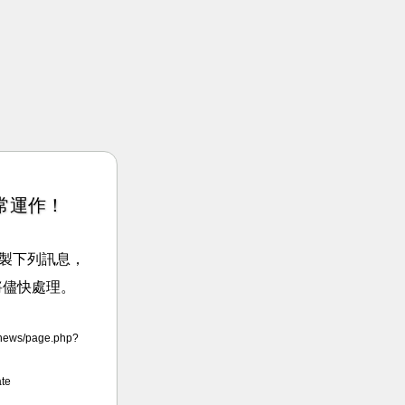
常運作！
請複製下列訊息，
將儘快處理。
news/page.php?
te