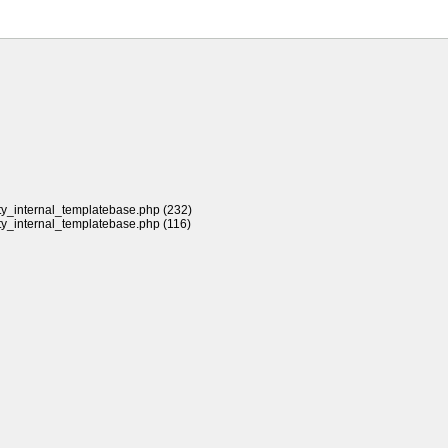
rty_internal_templatebase.php (232)
rty_internal_templatebase.php (116)