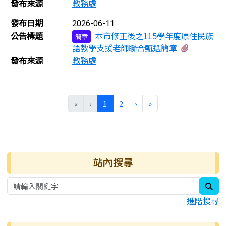
發布來源
教務處
發布日期
2026-06-11
公告標題
本市修正後之115學年度原住民族
簡章
有1個附
語教學支援老師聯合甄選簡章
發布來源
教務處
(目前頁次)
下一頁
最後頁
«
‹
1
2
›
»
右邊區域內容
站內搜尋
sea
進階搜尋