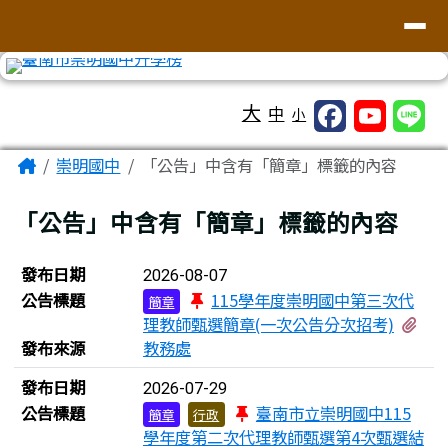
台南市崇明國中全球資訊網
導覽列
跳至主內容區
工具列
大
中
小
頁尾區域
主內容區域
Home
崇明國中
「公告」中含有「簡章」標籤的內容
「公告」中含有「簡章」標籤的內容
新聞列表
發布日期
2026-08-07
公告標題
115學年度崇明國中第三次代
簡章
有1
理教師甄選簡章(一次公告分次招考)
發布來源
教務處
發布日期
2026-07-29
公告標題
臺南市立崇明國中115
簡章
行政
學年度第二次代理教師甄選第4次甄選結