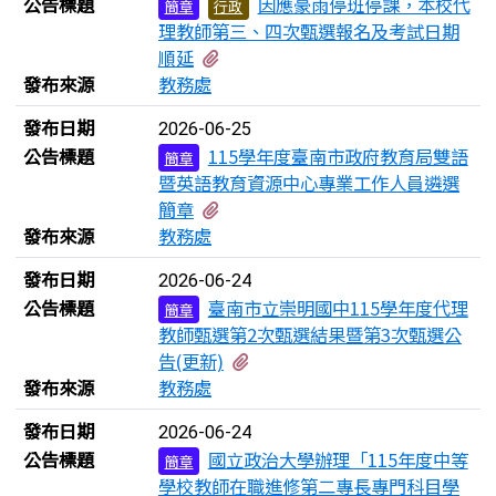
公告標題
因應豪雨停班停課，本校代
簡章
行政
理教師第三、四次甄選報名及考試日期
有1個附檔
順延
發布來源
教務處
發布日期
2026-06-25
公告標題
115學年度臺南市政府教育局雙語
簡章
暨英語教育資源中心專業工作人員遴選
有1個附檔
簡章
發布來源
教務處
發布日期
2026-06-24
公告標題
臺南市立崇明國中115學年度代理
簡章
教師甄選第2次甄選結果暨第3次甄選公
有1個附檔
告(更新)
發布來源
教務處
發布日期
2026-06-24
公告標題
國立政治大學辦理「115年度中等
簡章
學校教師在職進修第二專長專門科目學