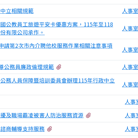
政中立相關規範
人事
公教員工旅遊平安卡優惠方案，115年至118
人事
股份有限公司承作。
師申請第2次市內介聘他校服務作業相關注意事項
人事
有1個附檔
宣導公務員廉政倫理規範
人事
公務人員保障暨培訓委員會辦理115年行政中立
人事
檔
人事
有1個附檔
騷擾及職場霸凌被害人防治服務資源
人事
有2個附檔
別諮商輔導支持服務
人事