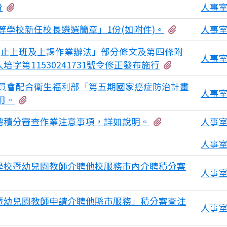
有1個附檔
份
人事
有6個附檔
等學校新任校長遴選簡章」1份(如附件)。
人事
停止上班及上課作業辦法」部分條文及第四條附
人事
有4個附檔
培字第11530241731號令修正發布施行
員會配合衛生福利部「第五期國家癌症防治計畫
人事
有1個附檔
運用。
有4個附檔
介聘積分審查作業注意事項，詳如說明。
人事
7個附檔
人事
下學校暨幼兒園教師介聘他校服務市內介聘積分審
人事
學暨幼兒園教師申請介聘他縣市服務」積分審查注
人事
附檔