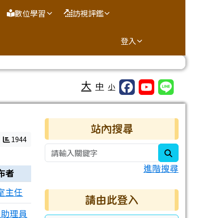
數位學習
訪視評鑑
登入
大
中
小
右邊區域內容
站內搜尋
1944
search
進階搜尋
布者
室主任
請由此登入
室助理員