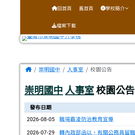
台南市崇明國中全球資訊
導覽列
跳至主內容區
回首頁
舊首頁
學校簡介
檔案下載
工具列
頁尾區域
主內容區域
Home
崇明國中
人事室
校園公告
崇明國中
人事室
校園公告
新聞列表
發布日期
職場霸凌防治教育宣導
2026-08-05
轉內政部函以，有關公務員留
2026-07-29