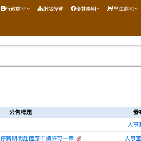
網
行政處室
網站導覽
優質崇明
學生園地
公告標題
發
人事
有1個附檔
職停薪期間赴陸應申請許可一案
人事