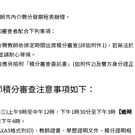
教師市內介聘分發期程表辦理。
加審查者配合下列事項：
介聘教師依排定時間出席積分審查(詳如附件1)，若無法於
並請耐心等候。
日應另檢附「積分審查委託書」(如附件2)及雙方身分證正
師積分審查注意事項如下：
星期三)上午9時至中午12時，下午1時30分至下午3時
【逾時
至下午4時。
請以A3格式列印)、教師證書、學歷證明文件、積分證明相