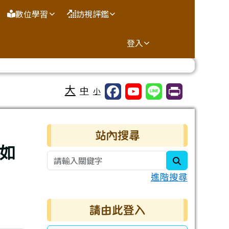
數位學習
訪視評鑑
登入
大
中
小
右邊區域內容
站內搜尋
如
search
進階搜尋
請由此登入