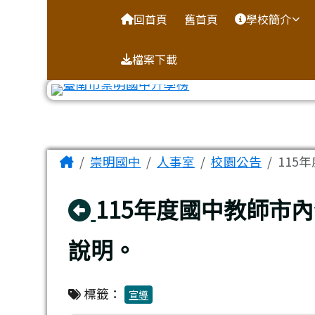
台南市崇明國中全球資訊
導覽列
跳至主內容區
回首頁
舊首頁
學校簡介
檔案下載
工具列
頁尾區域
主內容區域
Home
崇明國中
人事室
校園公告
115
回上頁
115年度國中教師市
說明。
標籤：
宣導