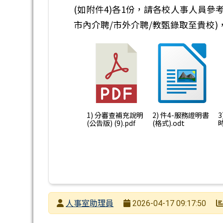
(如附件4)各1份，請各校人事人員參
市內介聘/市外介聘/教甄錄取至貴校
1) 分審查補充說明
2) 件4-服務證明書
(公告版) (9).pdf
(格式).odt
時
發布者
人事室助理員
2026-04-17 09:17:50
發布日期
瀏覽次數