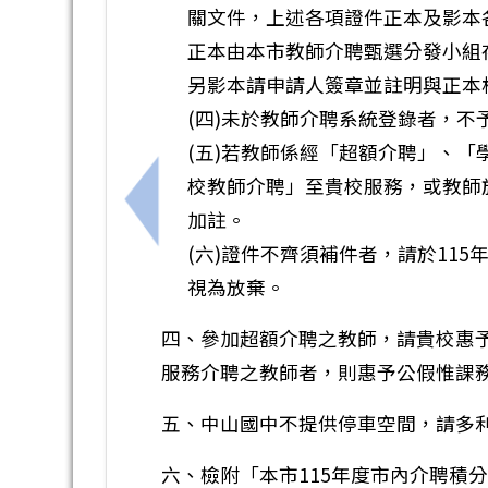
關文件，上述各項證件正本及影本
正本由本市教師介聘甄選分發小組
另影本請申請人簽章並註明與正本
(四)未於教師介聘系統登錄者，不
(五)若教師係經「超額介聘」、
校教師介聘」至貴校服務，或教師
上一筆：轉公務人員保障暨培訓委員會配合
加註。
(六)證件不齊須補件者，請於115
視為放棄。
四、參加超額介聘之教師，請貴校惠
服務介聘之教師者，則惠予公假惟課
五、中山國中不提供停車空間，請多
六、檢附「本市115年度市內介聘積分