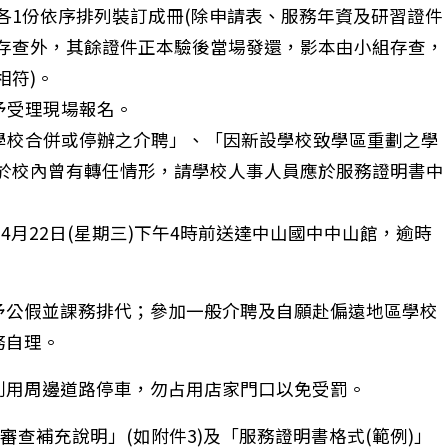
各1份依序排列裝訂成冊(除申請表、服務年資及研習證件
存查外，其餘證件正本驗後當場發還，影本由小組存查，
相符)。
予受理現場報名。
「學校合併或停辦之介聘」、「因新設學校致學區重劃之學
於校內曾有轉任情形，請學校人事人員應於服務證明書中
衛生福利部「第五期國家癌症防治計畫(2024-2030年
年4月22日(星期三)下午4時前送達中山國中中山館，逾時
予公假並課務排代；參加一般介聘及自願赴偏遠地區學校
務自理。
利用周邊道路停車，勿占用店家門口以免受罰。
審查補充說明」(如附件3)及「服務證明書格式(範例)」