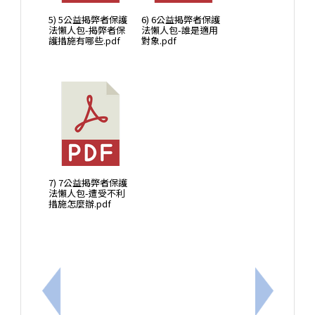
5) 5公益揭弊者保護
6) 6公益揭弊者保護
法懶人包-揭弊者保
法懶人包-誰是適用
護措施有哪些.pdf
對象.pdf
7) 7公益揭弊者保護
法懶人包-遭受不利
措施怎麼辦.pdf
上一筆：115年度國中教師市內介聘積分審查作業注
下一筆：