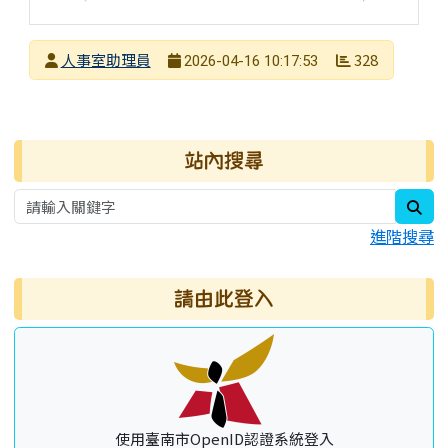
發布者
人事室助理員
328
2026-04-16 10:17:53
發布日期
瀏覽次數
右邊區域內容
站內搜尋
sea
進階搜尋
請由此登入
使用臺南市OpenID認證系統登入