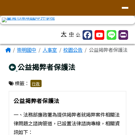
台南市崇明國中全球資訊網
導覽列
跳至主內容區
工具列
大
中
小
頁尾區域
主內容區域
Home
崇明國中
人事室
校園公告
公益揭弊者保護法
回上頁
公益揭弊者保護法
標籤：
行政
公益揭弊者保護法
一、法務部廉政署為提供揭弊者就揭弊案件相關法
律問題之諮詢管道，已設置法律諮詢專線，相關資
訊如下：