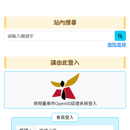
發布日期
瀏覽次數
右邊區域內容
站內搜尋
sea
進階搜尋
請由此登入
使用臺南市OpenID認證系統登入
會員登入