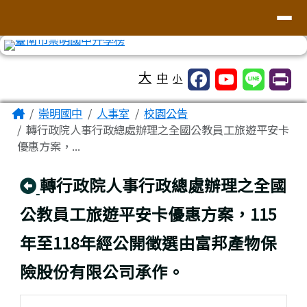
台南市崇明國中全球資訊網
導覽列
跳至主內容區
工具列
大
中
小
頁尾區域
主內容區域
Home
崇明國中
人事室
校園公告
轉行政院人事行政總處辦理之全國公教員工旅遊平安卡
優惠方案，...
回上頁
轉行政院人事行政總處辦理之全國
公教員工旅遊平安卡優惠方案，115
年至118年經公開徵選由富邦產物保
險股份有限公司承作。