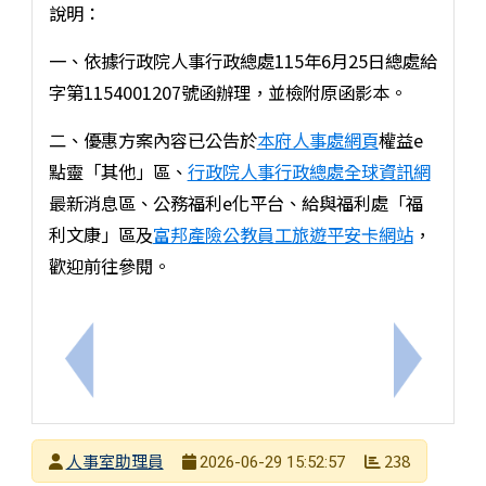
說明：
一、依據行政院人事行政總處115年6月25日總處給
字第1154001207號函辦理，並檢附原函影本。
二、優惠方案內容已公告於
本府人事處網頁
權益e
點靈「其他」區、
行政院人事行政總處全球資訊網
最新消息區、公務福利e化平台、給與福利處「福
利文康」區及
富邦產險公教員工旅遊平安卡網站
，
歡迎前往參閱。
上一筆：重申各級學校應遵守教育及行政中立相關規
下一筆：
發布者
人事室助理員
238
2026-06-29 15:52:57