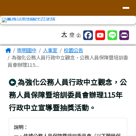
台南市崇明國中全球資訊網
導覽列
跳至主內容區
工具列
大
中
小
頁尾區域
主內容區域
Home
崇明國中
人事室
校園公告
為強化公務人員行政中立觀念，公務人員保障暨培訓委
員會辦理115...
回上頁
為強化公務人員行政中立觀念，公
務人員保障暨培訓委員會辦理115年
行政中立宣導暨抽獎活動。
說明：
一、依據公務人員保障暨培訓委員會（以下簡稱保