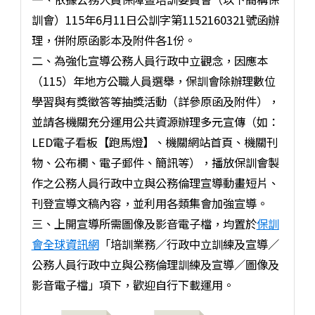
訓會）115年6月11日公訓字第1152160321號函辦
理，併附原函影本及附件各1份。
二、為強化宣導公務人員行政中立觀念，因應本
（115）年地方公職人員選舉，保訓會除辦理數位
學習與有獎徵答等抽獎活動（詳參原函及附件），
並請各機關充分運用公共資源辦理多元宣傳（如：
LED電子看板【跑馬燈】、機關網站首頁、機關刊
物、公布欄、電子郵件、簡訊等），播放保訓會製
作之公務人員行政中立與公務倫理宣導動畫短片、
刊登宣導文稿內容，並利用各類集會加強宣導。
三、上開宣導所需圖像及影音電子檔，均置於
保訓
會全球資訊網
「培訓業務∕行政中立訓練及宣導∕
公務人員行政中立與公務倫理訓練及宣導∕圖像及
影音電子檔」項下，歡迎自行下載運用。