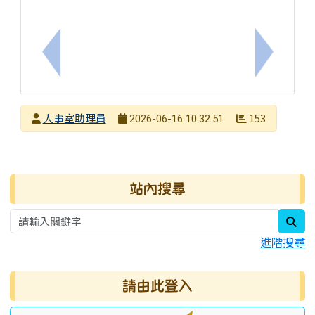
上一筆：轉115年度端午連假期間加強宣導公務員廉
下一筆：
發布者
人事室助理員
153
2026-06-16 10:32:51
發布日期
瀏覽次數
右邊區域內容
站內搜尋
sea
進階搜尋
請由此登入