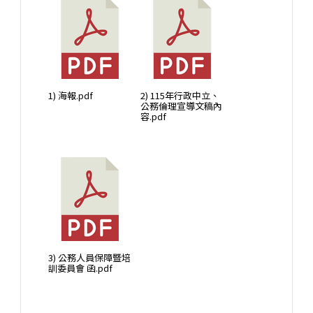
1) 海報.pdf
2) 115年行政中立、
公務倫理宣導文稿內
容.pdf
3) 公務人員保障暨培
訓委員會 函.pdf