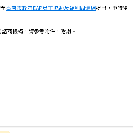
請至
臺南市政府EAP員工協助及福利關懷網
提出，申請後
理諮商機構，請參考附件，謝謝。
騷擾及職場霸凌被害人防治服務資源