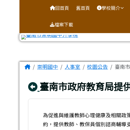
台南市崇明國中全球資訊
導覽列
跳至主內容區
回首頁
舊首頁
學校簡介
檔案下載
工具列
頁尾區域
主內容區域
Home
崇明國中
人事室
校園公告
臺南
回上頁
臺南市政府教育局提
為促進與維護教師心理健康及相關政
約，提供教師、教保員個別諮商輔導