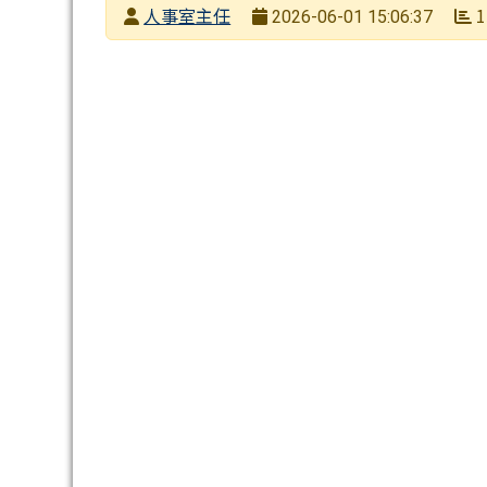
發布者
人事室主任
1
2026-06-01 15:06:37
發布日期
瀏覽次數