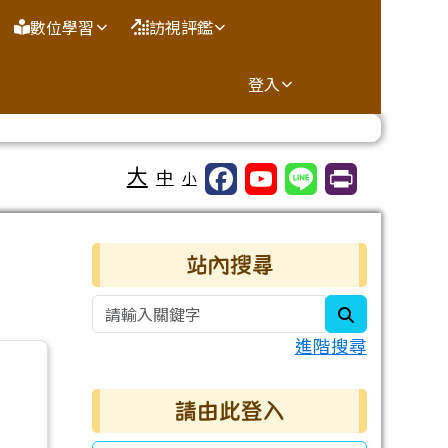
數位學習
訪視評鑑
登入
大
中
小
右邊區域內容
站內搜尋
search
進階搜尋
請由此登入