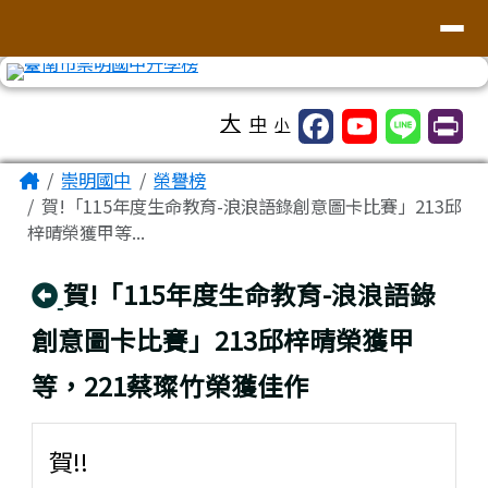
台南市崇明國中全球資訊網
導覽列
跳至主內容區
工具列
大
中
小
頁尾區域
主內容區域
Home
崇明國中
榮譽榜
賀!「115年度生命教育-浪浪語錄創意圖卡比賽」213邱
梓晴榮獲甲等...
回上頁
賀!「115年度生命教育-浪浪語錄
創意圖卡比賽」213邱梓晴榮獲甲
等，221蔡璨竹榮獲佳作
賀!!