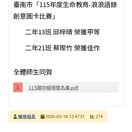
臺南市「115年度生命教育-浪浪語錄
創意圖卡比賽」
二年13班 邱梓晴 榮獲甲等
二年21班 蔡璨竹 榮獲佳作
全體師生同賀
115國中組得獎名單.pdf
發布者
輔導組長
274
2026-05-18 12:47:31
發布日期
瀏覽次數