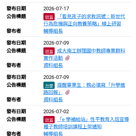
發布日期
2026-07-17
公告標題
「看見孩子的求救訊號：新世代
研習
行為危機與正向教養策略」線上研習
發布者
輔導組長
發布日期
2026-07-09
公告標題
成大南工辦理國中教師專業群科
研習
有1個附檔
實作活動
發布者
資料組長
發布日期
2026-07-09
公告標題
提醒畢業生：務必填寫「升學進
升學
有1個附檔
路回報」
發布者
資料組長
發布日期
2026-07-02
公告標題
「e 學補給站」性平教育入班宣導
研習
種子教師培訓課程上架通知
發布者
輔導組長