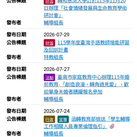
公告標題
轉知慈濟大學訂於115年11月20
研習
日辦理「社會情緒發展與生命教育學術
研討會」
發布者
輔導組長
發布日期
2026-07-29
公告標題
115學年度臺灣手語教師增能研習
研習
及回訓計畫
發布者
特教組長
發布日期
2026-07-27
公告標題
臺南市家庭教育中心辦理115年婚
活動
前教育-「創造浪漫，轉角遇見愛」，歡
迎單身未婚者踴躍報名參加
發布者
輔導組長
發布日期
2026-07-24
公告標題
函轉教育部檢送「學生輔導
行政
宣導
有1個附
工作相關人員專業倫理指引」
發布者
輔導組長