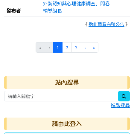
外貌認知與心理健康調查」問卷
發布者
輔導組長
《
點此觀看完整公告
》
(目前頁次)
下一頁
最後頁
«
‹
1
2
3
›
»
右邊區域內容
站內搜尋
sea
進階搜尋
請由此登入