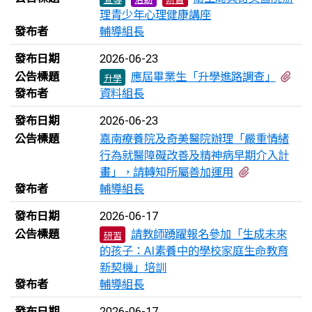
理青少年心理健康講座
發布者
輔導組長
發布日期
2026-06-23
有
公告標題
應屆畢業生「升學進路調查」
升學
發布者
資料組長
發布日期
2026-06-23
公告標題
嘉南療養院及奇美醫院辦理「嚴重情緒
行為就醫障礙改善及精神病早期介入計
有5個附檔
畫」，請轉知所屬善加運用
發布者
輔導組長
發布日期
2026-06-17
公告標題
請教師踴躍報名參加「生成未來
研習
的孩子：AI素養中的學校家庭生命教育
新契機」培訓
發布者
輔導組長
發布日期
2026-06-17