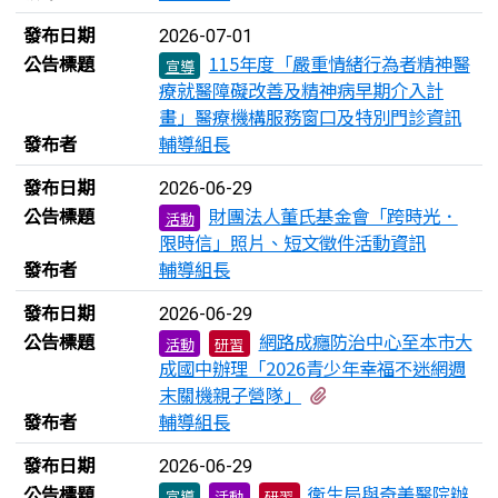
發布日期
2026-07-01
公告標題
115年度「嚴重情緒行為者精神醫
宣導
療就醫障礙改善及精神病早期介入計
畫」醫療機構服務窗口及特別門診資訊
發布者
輔導組長
發布日期
2026-06-29
公告標題
財團法人董氏基金會「跨時光．
活動
限時信」照片、短文徵件活動資訊
發布者
輔導組長
發布日期
2026-06-29
公告標題
網路成癮防治中心至本市大
活動
研習
成國中辦理「2026青少年幸福不迷網週
有1個附檔
末關機親子營隊」
發布者
輔導組長
發布日期
2026-06-29
公告標題
衛生局與奇美醫院辦
宣導
活動
研習