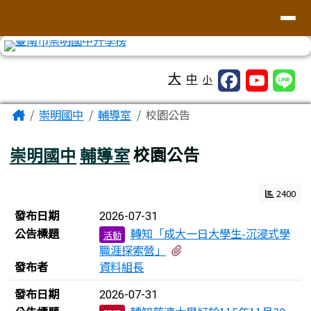
台南市崇明國中全球資訊網
導覽列
跳至主內容區
工具列
大
中
小
頁尾區域
主內容區域
Home
崇明國中
輔導室
校園公告
崇明國中
輔導室
校園公告
2400
新聞列表
發布日期
2026-07-31
公告標題
轉知「成大一日大學生-沉浸式學
活動
有1個附檔
職涯探索營」
發布者
資料組長
發布日期
2026-07-31