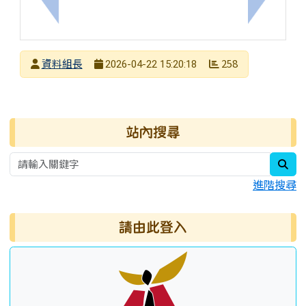
上一筆：核心素養公益講座－當標準答案消失時，該
下一筆：
發布者
資料組長
258
2026-04-22 15:20:18
發布日期
瀏覽次數
右邊區域內容
站內搜尋
sea
進階搜尋
請由此登入