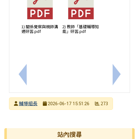
1) 關係覺察與親師溝
2) 教師「基礎輔導知
通研習.pdf
能」研習.pdf
上一筆：請教師踴躍報名參加「生成未來的孩子：AI
下一筆：
發布者
輔導組長
273
2026-06-17 15:51:26
發布日期
瀏覽次數
右邊區域內容
站內搜尋