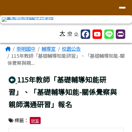
台南市崇明國中全球資訊網
導覽列
跳至主內容區
工具列
大
中
小
頁尾區域
主內容區域
Home
崇明國中
輔導室
校園公告
115年教師「基礎輔導知能研習」、「基礎輔導知能-關
係覺察與親...
回上頁
115年教師「基礎輔導知能研
習」、「基礎輔導知能-關係覺察與
親師溝通研習」報名
標籤：
研習