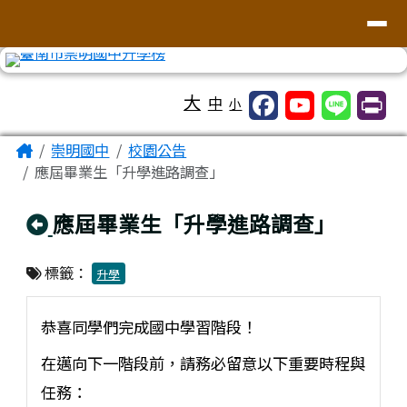
台南市崇明國中全球資訊網
導覽列
跳至主內容區
工具列
大
中
小
頁尾區域
主內容區域
Home
崇明國中
校園公告
應屆畢業生「升學進路調查」
回上頁
應屆畢業生「升學進路調查」
標籤：
升學
恭喜同學們完成國中學習階段！
在邁向下一階段前，請務必留意以下重要時程與
任務：