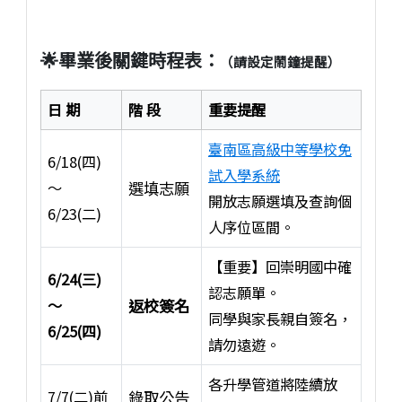
🌟畢業後關鍵時程表：
（請設定鬧鐘提醒）
日 期
階 段
重要提醒
臺南區高級中等學校免
6/18(四)
試入學系統
～
選填志願
開放志願選填及查詢個
6/23(二)
人序位區間。
【重要】回崇明國中確
6/24(三)
認志願單。
～
返校簽名
同學與家長親自簽名，
6/25(四)
請勿遠遊。
各升學管道將陸續放
7/7(二)前
錄取公告