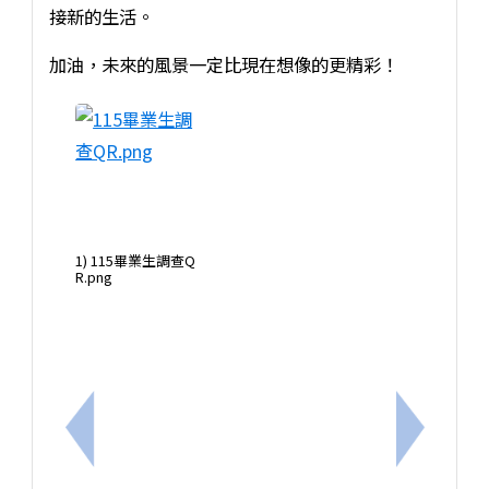
接新的生活。
加油，未來的風景一定比現在想像的更精彩！
1) 115畢業生調查Q
R.png
上一筆：衛生局與奇美醫院辦理青少年心理健康講座
下一筆：