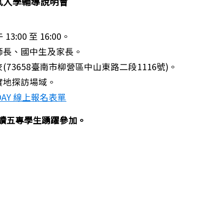
免試入學輔導說明會
:00 至 16:00。
師長、國中生及家長。
3658臺南市柳營區中山東路二段1116號)。
實地探訪場域。
DAY 線上報名表單
讀五專學生踴躍參加。
的SEL必修課：如何先安定自己再安頓孩子》