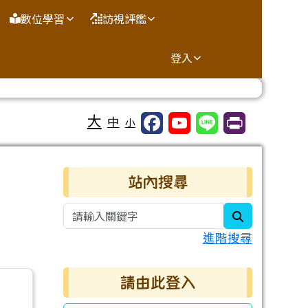
數位學習
訪視評鑑
登入
大
中
小
右邊區域內容
站內搜尋
search
進階搜尋
請由此登入