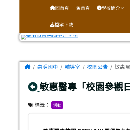
台南市崇明國中全球資訊
導覽列
跳至主內容區
回首頁
舊首頁
學校簡介
檔案下載
工具列
頁尾區域
主內容區域
Home
崇明國中
輔導室
校園公告
敏惠
回上頁
敏惠醫專「校園參觀
標籤：
活動