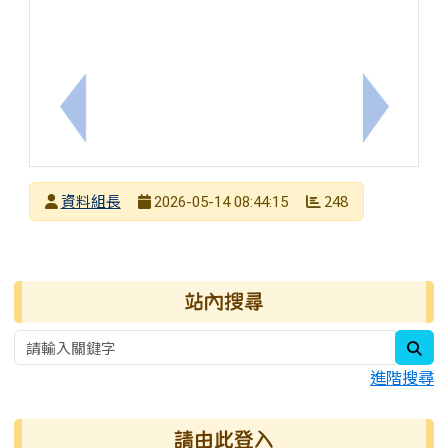
上一筆：敏惠醫專「校園參觀日暨優先免試入學輔導
下一筆：
發布者
資料組長
248
2026-05-14 08:44:15
發布日期
瀏覽次數
右邊區域內容
站內搜尋
sea
進階搜尋
請由此登入