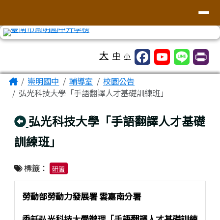
台南市崇明國中全球資訊網
導覽列
跳至主內容區
工具列
大
中
小
頁尾區域
主內容區域
Home
崇明國中
輔導室
校園公告
弘光科技大學「手語翻譯人才基礎訓練班」
回上頁
弘光科技大學「手語翻譯人才基礎
訓練班」
標籤：
研習
勞動部勞動力發展署 雲嘉南分署
委託弘光科技大學辦理「手語翻譯人才基礎訓練