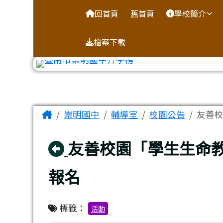
台南市崇明國中全球資訊
導覽列
跳至主內容區
回首頁
舊首頁
學校簡介
檔案下載
工具列
頁尾區域
主內容區域
Home
崇明國中
輔導室
校園公告
友善
回上頁
友善校園「學生生命
報名
標籤：
活動