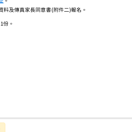
址
。
資料及傳真家長同意書(附件二)報名。
1份。
9