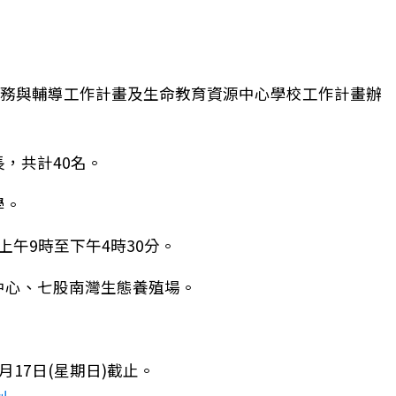
事務與輔導工作計畫及生命教育資源中心學校工作計畫辦
，共計40名。
學。
)上午9時至下午4時30分。
中心、七股南灣生態養殖場。
月17日(星期日)截止。
營」（後壁國中場次）開始報名