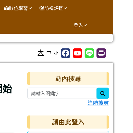
數位學習
訪視評鑑
登入
大
中
小
右邊區域內容
站內搜尋
開始
search
進階搜尋
請由此登入