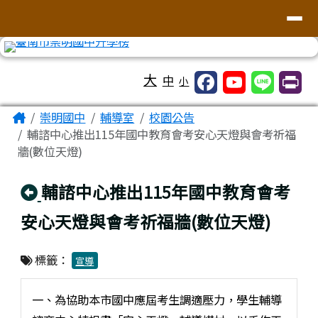
台南市崇明國中全球資訊網
導覽列
跳至主內容區
工具列
大
中
小
頁尾區域
主內容區域
Home
崇明國中
輔導室
校園公告
輔諮中心推出115年國中教育會考安心天燈與會考祈福
牆(數位天燈)
回上頁
輔諮中心推出115年國中教育會考
安心天燈與會考祈福牆(數位天燈)
標籤：
宣導
一、為協助本市國中應屆考生調適壓力，學生輔導