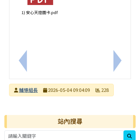
1) 安心天燈圖卡.pdf
上一筆：臺南女中「114學年度資優適性試探系列課
下一筆：
發布者
輔導組長
228
2026-05-04 09:04:09
發布日期
瀏覽次數
右邊區域內容
站內搜尋
sea