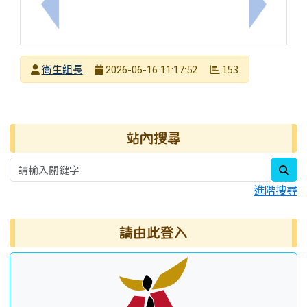
上一筆：114-2 期末重要作息提醒，請家長留意放學
下一筆：
發布者
衛生組長
153
2026-06-16 11:17:52
發布日期
瀏覽次數
右邊區域內容
站內搜尋
sea
進階搜尋
請由此登入