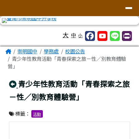
台南市崇明國中全球資訊網
導覽列
跳至主內容區
工具列
大
中
小
頁尾區域
主內容區域
Home
崇明國中
學務處
校園公告
青少年性教育活動「青春探索之旅－性／別教育體驗
營」
回上頁
青少年性教育活動「青春探索之旅
－性／別教育體驗營」
標籤：
活動