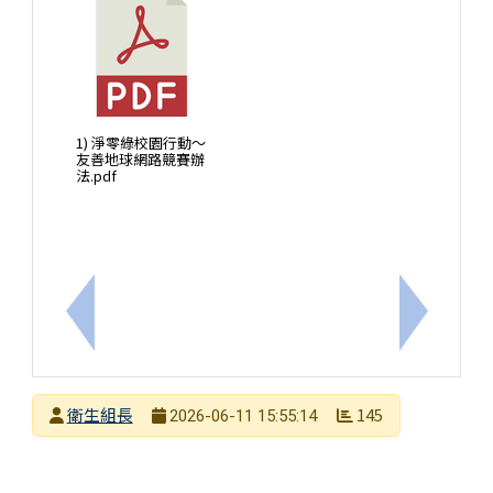
1) 淨零綠校園行動～
友善地球網路競賽辦
法.pdf
上一筆：轉知-115年暑期台南市議長盃3VS3籃球賽
下一筆：
發布者
衛生組長
145
2026-06-11 15:55:14
發布日期
瀏覽次數