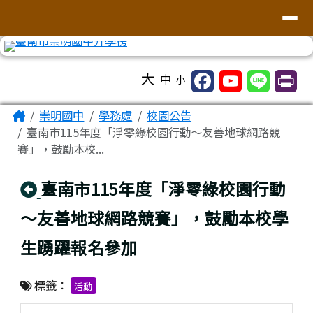
台南市崇明國中全球資訊網
導覽列
跳至主內容區
工具列
大
中
小
頁尾區域
主內容區域
Home
崇明國中
學務處
校園公告
臺南市115年度「淨零綠校園行動～友善地球網路競
賽」，鼓勵本校...
回上頁
臺南市115年度「淨零綠校園行動
～友善地球網路競賽」，鼓勵本校學
生踴躍報名參加
標籤：
活動