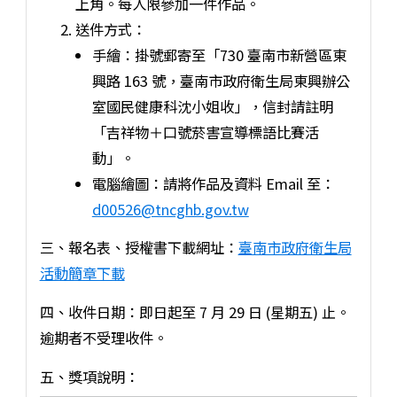
上角。每人限參加一件作品。
送件方式：
手繪：掛號郵寄至「730 臺南市新營區東
興路 163 號，臺南市政府衛生局東興辦公
室國民健康科沈小姐收」，信封請註明
「吉祥物＋口號菸害宣導標語比賽活
動」。
電腦繪圖：請將作品及資料 Email 至：
d00526@tncghb.gov.tw
三、報名表、授權書下載網址：
臺南市政府衛生局
活動簡章下載
四、收件日期：即日起至 7 月 29 日 (星期五) 止。
逾期者不受理收件。
五、獎項說明：