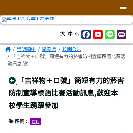
台南市崇明國中全球資訊網
導覽列
跳至主內容區
工具列
大
中
小
頁尾區域
主內容區域
Home
崇明國中
學務處
校園公告
「吉祥物＋口號」簡短有力的菸害防制宣導標語比賽活
動訊息,歡...
回上頁
「吉祥物＋口號」簡短有力的菸害
防制宣導標語比賽活動訊息,歡迎本
校學生踴躍參加
標籤：
活動