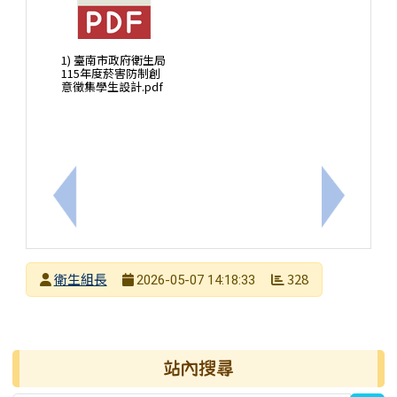
1) 臺南市政府衛生局
115年度菸害防制創
意徵集學生設計.pdf
上一筆：2026年第十屆「金塑獎-我行！我不塑！」
下一筆：
發布者
衛生組長
328
2026-05-07 14:18:33
發布日期
瀏覽次數
右邊區域內容
站內搜尋