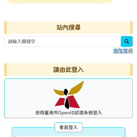
發布日期
瀏覽次數
右邊區域內容
站內搜尋
sea
進階搜尋
請由此登入
使用臺南市OpenID認證系統登入
會員登入