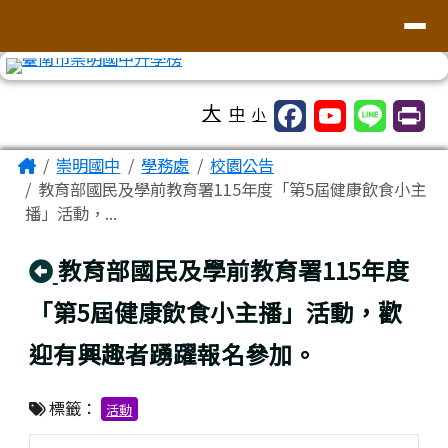
台南市崇明國中全球資訊網
導覽列
跳至主內容區
工具列
大
中
小
頁尾區域
主內容區域
Home
崇明國中
學務處
校園公告
教育部國民及學前教育署115年度「第5屆健康飲食小主
播」活動，...
回上頁
教育部國民及學前教育署115年度
「第5屆健康飲食小主播」活動，歡
迎有興趣者踴躍報名參加。
標籤：
活動