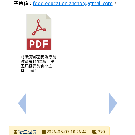
子信箱：
food.education.anchor@gmail.com
。
1) 教育部國民及學前
教育署115年度「第
五屆健康飲食小主
播」.pdf
上一筆：「吉祥物＋口號」簡短有力的菸害防制宣導
下一筆：
發布者
衛生組長
279
2026-05-07 10:26:42