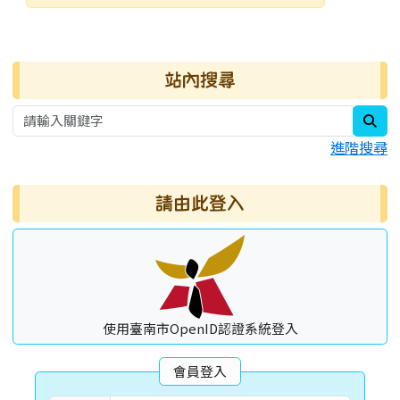
發布日期
瀏覽次數
右邊區域內容
站內搜尋
sea
進階搜尋
請由此登入
使用臺南市OpenID認證系統登入
會員登入