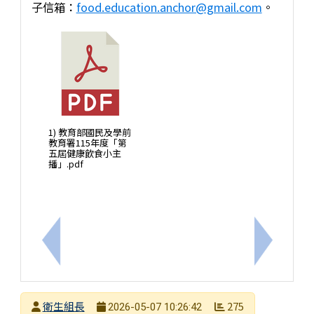
子信箱：
food.education.anchor@gmail.com
。
1) 教育部國民及學前
教育署115年度「第
五屆健康飲食小主
播」.pdf
上一筆：「吉祥物＋口號」簡短有力的菸害防制宣導
下一筆：
發布者
衛生組長
275
2026-05-07 10:26:42