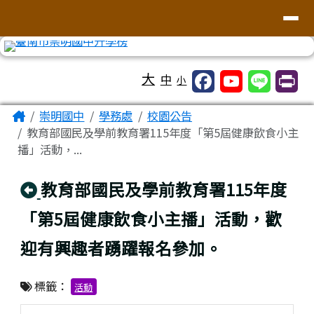
台南市崇明國中全球資訊網
導覽列
跳至主內容區
工具列
大
中
小
頁尾區域
主內容區域
Home
崇明國中
學務處
校園公告
教育部國民及學前教育署115年度「第5屆健康飲食小主
播」活動，...
回上頁
教育部國民及學前教育署115年度
「第5屆健康飲食小主播」活動，歡
迎有興趣者踴躍報名參加。
標籤：
活動