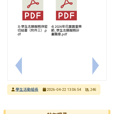
3) 學生志願服務保密
4) 2026年花露露童樂
切結書（附件三）.p
節_學生志願服務計
df
畫簡章.pdf
上一筆：115年環境知識競賽
下一筆：轉
發布者
學生活動組長
246
2026-04-22 13:06:54
發布日期
瀏覽次數
右邊區域內容