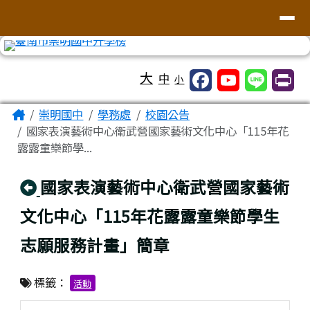
台南市崇明國中全球資訊網
導覽列
跳至主內容區
工具列
大
中
小
頁尾區域
主內容區域
Home
崇明國中
學務處
校園公告
國家表演藝術中心衛武營國家藝術文化中心「115年花
露露童樂節學...
回上頁
國家表演藝術中心衛武營國家藝術
文化中心「115年花露露童樂節學生
志願服務計畫」簡章
標籤：
活動