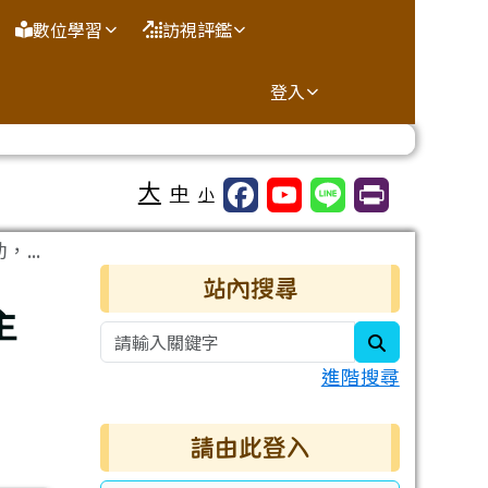
數位學習
訪視評鑑
登入
大
中
小
...
右邊區域內容
站內搜尋
主
search
進階搜尋
請由此登入