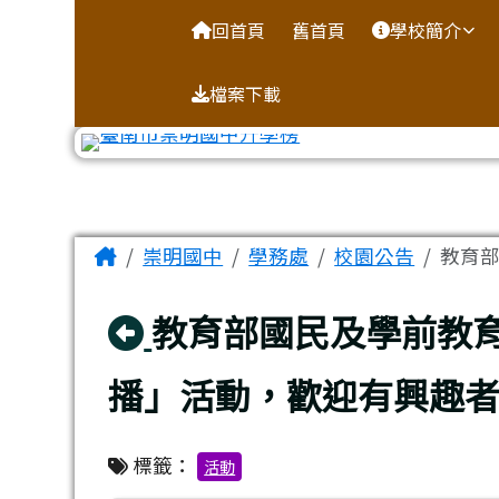
台南市崇明國中全球資訊
導覽列
跳至主內容區
回首頁
舊首頁
學校簡介
檔案下載
工具列
頁尾區域
主內容區域
Home
崇明國中
學務處
校園公告
教育部
回上頁
教育部國民及學前教育
播」活動，歡迎有興趣
標籤：
活動