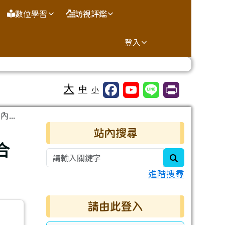
數位學習
訪視評鑑
登入
大
中
小
..
右邊區域內容
站內搜尋
合
search
進階搜尋
請由此登入