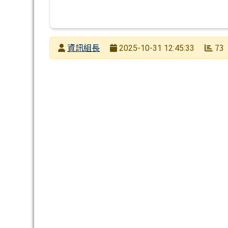
發布者
資訊組長
73
2025-10-31 12:45:33
發布日期
瀏覽次數