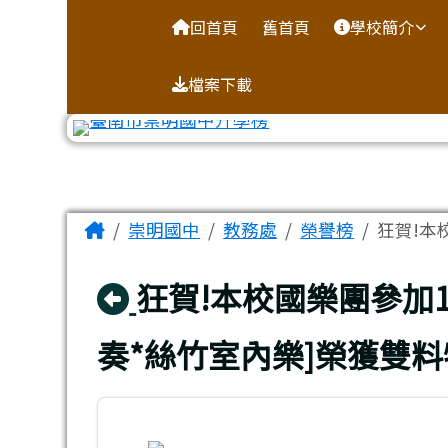
台南市崇明國中全球資訊
導覽列
跳至主內容區
回首頁
舊首頁
學校簡介
檔案下載
工具列
頁尾區域
主內容區域
Home
崇明國中
教務處
榮譽榜
狂賀!本
回上頁
狂賀!本校國樂團參加
奏*絲竹室內樂]榮獲雙料