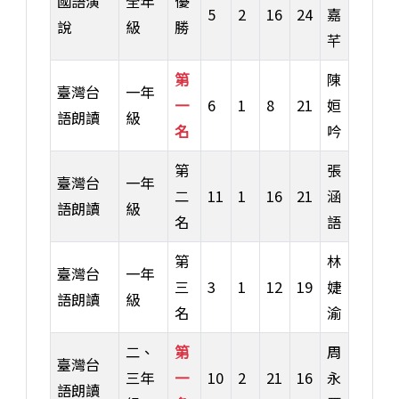
國語演
全年
優
5
2
16
24
嘉
說
級
勝
芊
第
陳
臺灣台
一年
一
6
1
8
21
姮
語朗讀
級
名
吟
第
張
臺灣台
一年
二
11
1
16
21
涵
語朗讀
級
名
語
第
林
臺灣台
一年
三
3
1
12
19
婕
語朗讀
級
名
渝
二、
第
周
臺灣台
三年
一
10
2
21
16
永
語朗讀