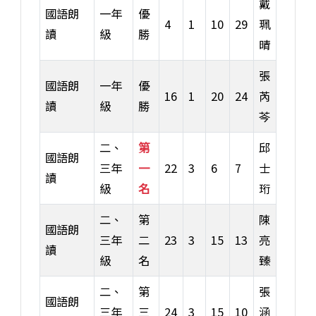
戴
國語朗
一年
優
4
1
10
29
珮
讀
級
勝
晴
張
國語朗
一年
優
16
1
20
24
芮
讀
級
勝
芩
二、
第
邱
國語朗
三年
一
22
3
6
7
士
讀
級
名
珩
二、
第
陳
國語朗
三年
二
23
3
15
13
亮
讀
級
名
臻
二、
第
張
國語朗
三年
三
24
3
15
10
涵