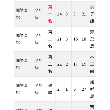
第
洪
國語演
全年
一
14
3
3
21
子
說
級
名
媛
第
鄭
國語演
全年
二
21
3
15
18
苡
說
級
名
晨
第
林
國語演
全年
三
22
2
17
19
芷
說
級
名
綺
謝
國語演
全年
優
2
1
6
27
昕
說
級
勝
晨
葉