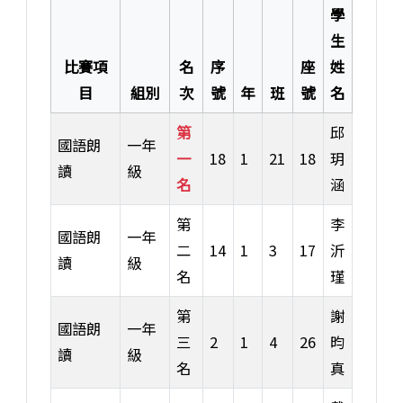
學
生
比賽項
名
序
座
姓
目
組別
次
號
年
班
號
名
第
邱
國語朗
一年
一
18
1
21
18
玥
讀
級
名
涵
第
李
國語朗
一年
二
14
1
3
17
沂
讀
級
名
瑾
第
謝
國語朗
一年
三
2
1
4
26
昀
讀
級
名
真