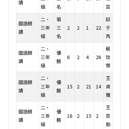
讀
級
名
芸
二、
第
邱
國語朗
三年
三
2
2
1
22
于
讀
級
名
芮
二、
蔡
國語朗
優
三年
6
2
4
26
玟
讀
勝
級
霈
二、
王
國語朗
優
三年
15
2
21
14
貞
讀
勝
級
雅
二、
王
國語朗
優
三年
16
2
15
2
奕
讀
勝
級
勛