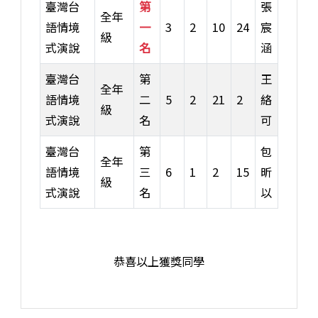
臺灣台
第
張
全年
語情境
一
3
2
10
24
宸
級
式演說
名
涵
臺灣台
第
王
全年
語情境
二
5
2
21
2
絡
級
式演說
名
可
臺灣台
第
包
全年
語情境
三
6
1
2
15
昕
級
式演說
名
以
恭喜以上獲獎同學