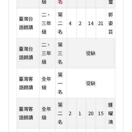
級
名
璽
二、
第
郭
臺灣台
三年
二
4
2
14
21
姿
語朗讀
級
名
芸
二、
第
臺灣台
三年
三
從缺
語朗讀
級
名
第
臺灣客
全年
一
從缺
語朗讀
級
名
第
鍾
臺灣客
全年
二
2
1
20
15
曜
語朗讀
級
名
鴻