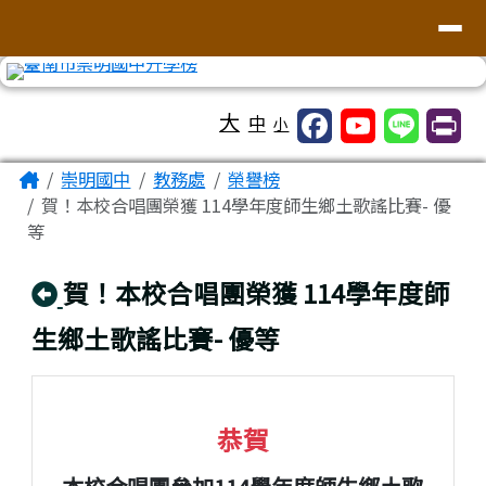
台南市崇明國中全球資訊網
導覽列
跳至主內容區
工具列
大
中
小
頁尾區域
主內容區域
Home
崇明國中
教務處
榮譽榜
賀！本校合唱團榮獲 114學年度師生鄉土歌謠比賽- 優
等
回上頁
賀！本校合唱團榮獲 114學年度師
生鄉土歌謠比賽- 優等
恭賀