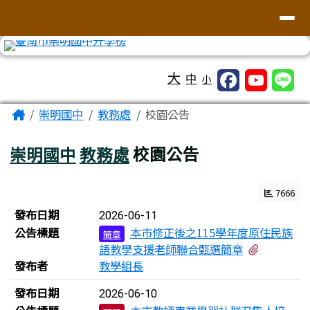
台南市崇明國中全球資訊網
導覽列
跳至主內容區
工具列
大
中
小
頁尾區域
主內容區域
Home
崇明國中
教務處
校園公告
崇明國中
教務處
校園公告
7666
新聞列表
發布日期
2026-06-11
公告標題
本市修正後之115學年度原住民族
簡章
有1個附
語教學支援老師聯合甄選簡章
發布者
教學組長
發布日期
2026-06-10