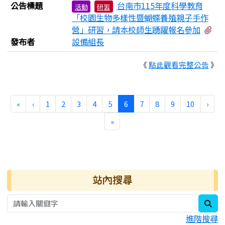
公告標題
台南市115年度科學教育
活動
研習
「校園生物多樣性暨蝴蝶養殖親子手作
有
營」研習，請本校師生踴躍報名參加
發布者
設備組長
《
點此觀看完整公告
》
第一頁
上一頁
(目前頁次)
下一
«
‹
1
2
3
4
5
6
7
8
9
10
›
最後頁
»
右邊區域內容
站內搜尋
sea
進階搜尋