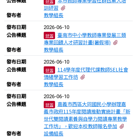
公告標題
本市教師專業學習社群召集人培
研習
有1個附檔
訓研習
發布者
教學組長
發布日期
2026-06-10
公告標題
臺南市中小學教師專業發展三類
研習
有1個附
專業回饋人才研習計畫(暑假場)
發布者
教學組長
發布日期
2026-06-10
公告標題
114學年度代理代課教師SEL社會
研習
有1個附檔
情緒學習工作坊
發布者
教學組長
發布日期
2026-06-10
公告標題
嘉義市西區大同國民小學辦理嘉
研習
義市政府115年度閱讀推動實施計畫「新
世代雙閱讀素養與自學力閱讀專業教學
有2
工作坊」，歡迎本校教師報名參加
發布者
設備組長