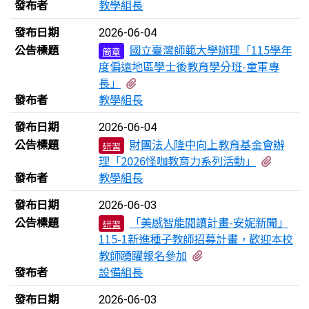
發布者
教學組長
發布日期
2026-06-04
公告標題
國立臺灣師範大學辦理「115學年
簡章
度偏遠地區學士後教育學分班-童軍專
有1個附檔
長」
發布者
教學組長
發布日期
2026-06-04
公告標題
財團法人隆中向上教育基金會辦
研習
有1個
理「2026怪咖教育力系列活動」
發布者
教學組長
發布日期
2026-06-03
公告標題
「美感智能閱讀計畫-安妮新聞」
研習
115-1新進種子教師招募計畫，歡迎本校
有4個附檔
教師踴躍報名參加
發布者
設備組長
發布日期
2026-06-03