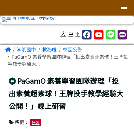
台南市崇明國中全球資訊網
導覽列
跳至主內容區
工具列
大
中
小
頁尾區域
主內容區域
Home
崇明國中
教務處
校園公告
PaGamO 素養學習團隊辦理「投出素養超素球！王牌投
手教學經驗大...
回上頁
PaGamO 素養學習團隊辦理「投
出素養超素球！王牌投手教學經驗大
公開！」線上研習
標籤：
研習