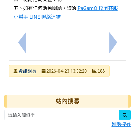
五、如有任何活動問題，請洽
PaGamO 校園客服
小幫手 LINE 聯絡連結
上一筆：中華心衛協會辦理「2026年心閱讀~以韌
下一筆：
發布者
資訊組長
185
2026-04-23 13:32:28
發布日期
瀏覽次數
右邊區域內容
站內搜尋
sea
進階搜尋