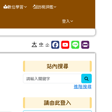
數位學習
訪視評鑑
登入
大
中
小
右邊區域內容
站內搜尋
search
進階搜尋
請由此登入