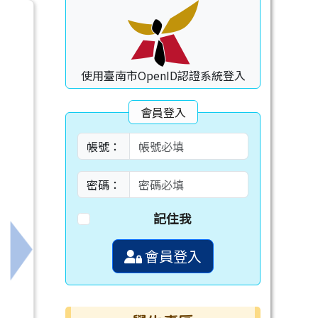
使用臺南市OpenID認證系統登入
會員登入
帳號：
密碼：
記住我
會員登入
員、家長踴躍報名參加
下一筆：國教署辦理「科學教育短期目標推動論壇」