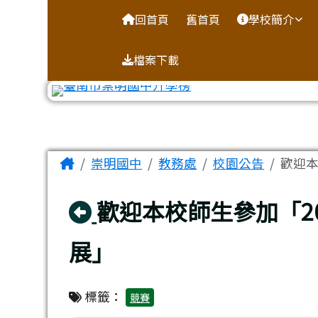
台南市崇明國中全球資訊
導覽列
跳至主內容區
回首頁
舊首頁
學校簡介
檔案下載
工具列
頁尾區域
主內容區域
Home
崇明國中
教務處
校園公告
歡迎本
回上頁
歡迎本校師生參加「2
展」
標籤：
競賽