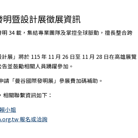
國際發明暨設計展徵展資訊
明 34 載，集結專業團隊及掌控全球脈動，擅長整合跨
展」將於 115 年 11 月 26 日至 11 月 28 日在高雄展覽
公告並鼓勵相關人員踴躍參加。
申請「曼谷國際發明展」參展費加碼補助。
 日止，相關聯繫資訊如下：
9 賴小姐
與SEL領導—師傅校長的變與不變》活動，歡迎本校教職
a.org.tw 報名或洽詢