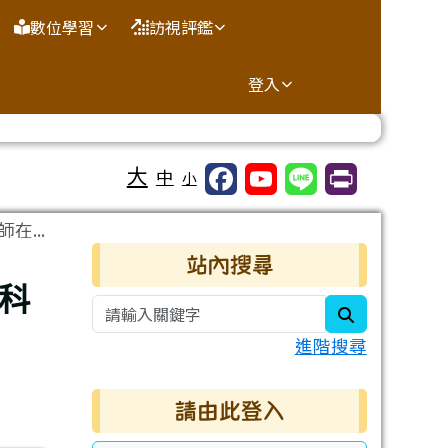
數位學習
訪視評鑑
登入
大
中
小
...
右邊區域內容
站內搜尋
科
search
進階搜尋
請由此登入