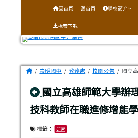
台南市崇明國中全球資訊
導覽列
跳至主內容區
回首頁
舊首頁
學校簡介
檔案下載
工具列
頁尾區域
主內容區域
Home
崇明國中
教務處
校園公告
國立高
回上頁
國立高雄師範大學辦理
技科教師在職進修增能
標籤：
研習