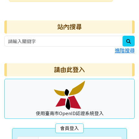
發布日期
瀏覽次數
右邊區域內容
站內搜尋
sea
進階搜尋
請由此登入
使用臺南市OpenID認證系統登入
會員登入