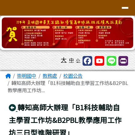
台南市崇明國中全球資訊網
導覽列
跳至主內容區
工具列
大
中
小
頁尾區域
主內容區域
Home
崇明國中
教務處
校園公告
轉知高師大辦理「B1科技輔助自主學習工作坊&B2PBL
教學應用工作坊...
回上頁
轉知高師大辦理「B1科技輔助自
主學習工作坊&B2PBL教學應用工作
坊三日型進階研習」