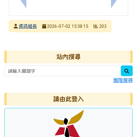
上一筆：轉知國立臺灣科技大學辦理「AI導入時空學
下一筆：轉
發布者
資訊組長
203
2026-07-02 15:38:15
發布日期
瀏覽次數
右邊區域內容
站內搜尋
sea
進階搜尋
請由此登入