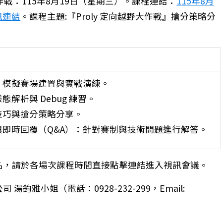
大作戰：115年8月19日（星期三）。課程連結：
115年8月
視訊連結
。課程主題:『Proly 定向越野大作戰』搶分策略分
自主學習工作坊&B2PBL教學應用工作坊三日型進階研習
、模擬賽場建置與實戰演練。
態解析與 Debug 練習。
技巧與搶分策略分享。
與即時回覆（Q&A）：針對賽制與技術問題進行解答。
名，請於各場次課程時間直接點擊連結進入視訊會議。
鈞雅小姐（電話：0928-232-299，Email: