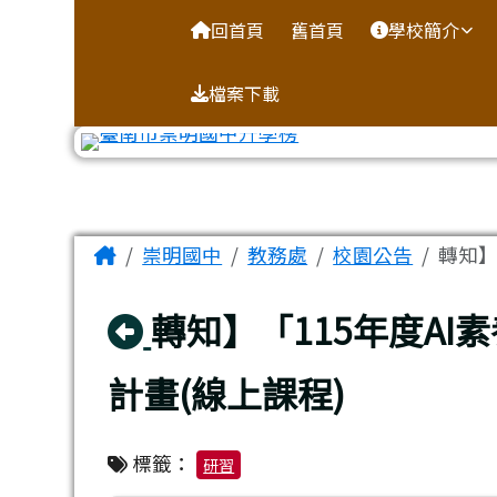
台南市崇明國中全球資訊
導覽列
跳至主內容區
回首頁
舊首頁
學校簡介
檔案下載
工具列
頁尾區域
主內容區域
Home
崇明國中
教務處
校園公告
轉知】
回上頁
轉知】「115年度A
計畫(線上課程)
標籤：
研習