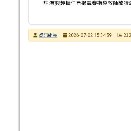
註:有興趣擔任旨揭競賽指導教師敬請
發布者
資訊組長
21
2026-07-02 15:34:59
發布日期
瀏覽次數