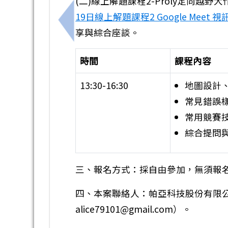
(二)線上解題課程2-Proly定向越野
19日線上解題課程2 Google Meet 
上一筆：轉知高師大辦理「B1科技輔助
享與綜合座談。
時間
課程內容
13:30-16:30
地圖設計
常見錯誤樣
常用競賽
綜合提問
三、報名方式：採自由參加，無須報
四、本案聯絡人：帕亞科技股份有限公司 湯
alice79101@gmail.com）。