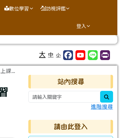
數位學習
訪視評鑑
登入
大
中
小
課...
右邊區域內容
站內搜尋
習
search
進階搜尋
請由此登入