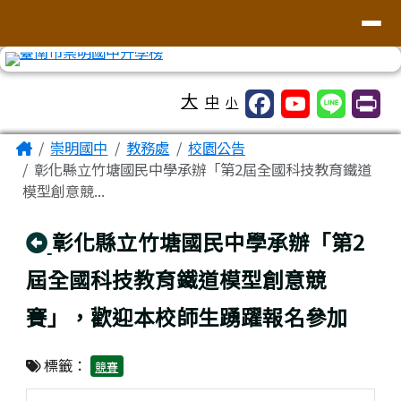
台南市崇明國中全球資訊網
導覽列
跳至主內容區
工具列
大
中
小
頁尾區域
主內容區域
Home
崇明國中
教務處
校園公告
彰化縣立竹塘國民中學承辦「第2屆全國科技教育鐵道
模型創意競...
回上頁
彰化縣立竹塘國民中學承辦「第2
屆全國科技教育鐵道模型創意競
賽」，歡迎本校師生踴躍報名參加
標籤：
競賽