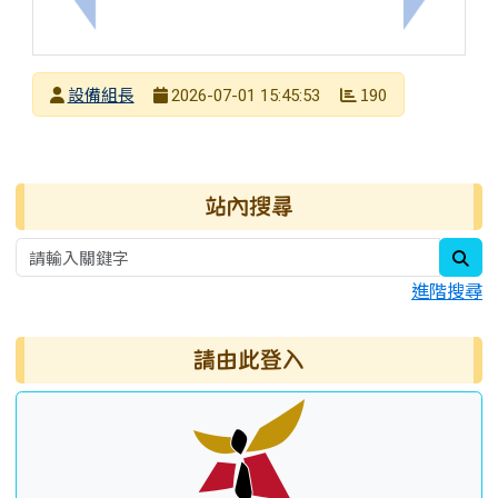
上一筆：教育局8月份辦理A1、A2數位學習工作坊及B
下一筆：
發布者
設備組長
190
2026-07-01 15:45:53
發布日期
瀏覽次數
右邊區域內容
站內搜尋
sea
進階搜尋
請由此登入