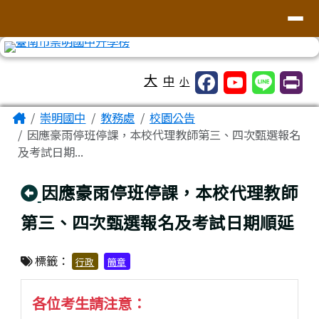
台南市崇明國中全球資訊網
導覽列
跳至主內容區
工具列
大
中
小
頁尾區域
主內容區域
Home
崇明國中
教務處
校園公告
因應豪雨停班停課，本校代理教師第三、四次甄選報名
及考試日期...
回上頁
因應豪雨停班停課，本校代理教師
第三、四次甄選報名及考試日期順延
標籤：
行政
簡章
各位考生請注意：