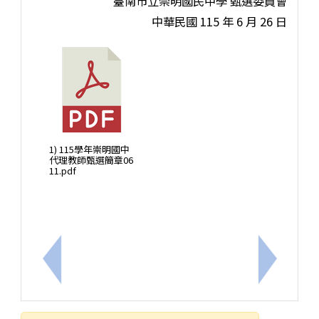
臺南市立崇明國民中學 甄選委員會
中華民國 115 年 6 月 26 日
1) 115學年崇明國中
代理教師甄選簡章06
11.pdf
上一筆：115年暑期行事曆
下一筆：