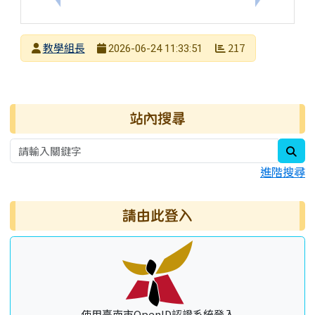
發布者
教學組長
217
2026-06-24 11:33:51
發布日期
瀏覽次數
右邊區域內容
站內搜尋
sea
進階搜尋
請由此登入
使用臺南市OpenID認證系統登入