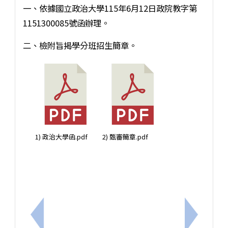
一、依據國立政治大學115年6月12日政院教字第
1151300085號函辦理。
二、檢附旨揭學分班招生簡章。
1) 政治大學函.pdf
2) 甄審簡章.pdf
上一筆：臺南市立崇明國中115學年度代理教師甄選第
下一筆：