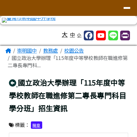
台南市崇明國中全球資訊網
導覽列
跳至主內容區
工具列
大
中
小
頁尾區域
主內容區域
Home
崇明國中
教務處
校園公告
國立政治大學辦理「115年度中等學校教師在職進修第
二專長專門科...
回上頁
國立政治大學辦理「115年度中等
學校教師在職進修第二專長專門科目
學分班」招生資訊
標籤：
簡章