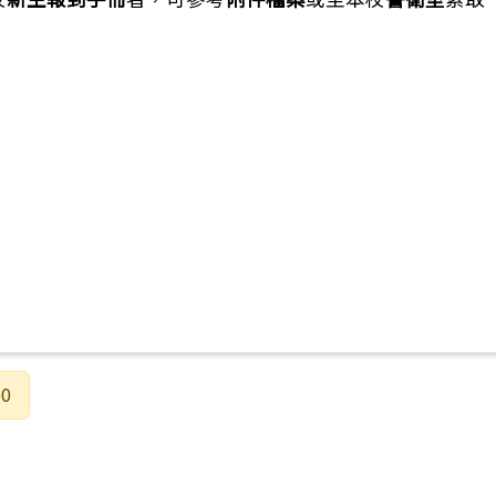
師參考使用「期末暑假資源專區」及「挺教師優惠方案」
00