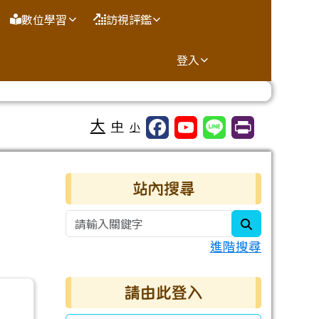
數位學習
訪視評鑑
登入
大
中
小
右邊區域內容
站內搜尋
search
進階搜尋
請由此登入