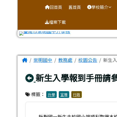
台南市崇明國中全球資訊
導覽列
跳至主內容區
回首頁
舊首頁
學校簡介
檔案下載
工具列
頁尾區域
主內容區域
Home
崇明國中
教務處
校園公告
新生
回上頁
新生入學報到手冊請
標籤：
升學
宣導
行政
針對國一新生未於國小端順利取得本