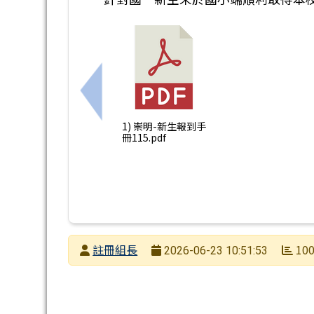
上一筆：親子天下翻轉教育歡迎本校教
1) 崇明-新生報到手
冊115.pdf
發布者
註冊組長
10
2026-06-23 10:51:53
發布日期
瀏覽次數