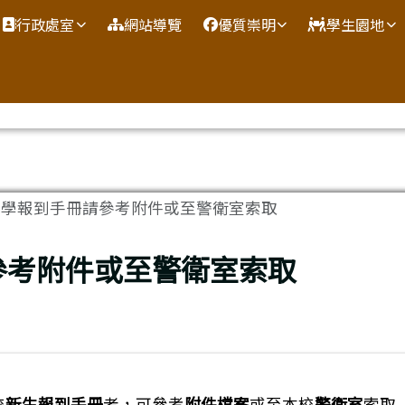
網
行政處室
網站導覽
優質崇明
學生園地
入學報到手冊請參考附件或至警衛室索取
參考附件或至警衛室索取
校
新生報到手冊
者，可參考
附件檔案
或至本校
警衛室
索取