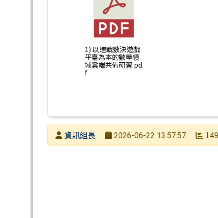
1) 以速戰數決遊戲
平臺為本的數學領
域雲端共備研習.pd
f
發布者
資訊組長
14
2026-06-22 13:57:57
發布日期
瀏覽次數