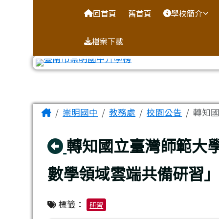
台南市崇明國中全球資訊
導覽列
跳至主內容區
回首頁
舊首頁
學校簡介
檔案下載
工具列
頁尾區域
主內容區域
Home
崇明國中
教務處
校園公告
轉知國
回上頁
轉知國立臺灣師範大
數學領域雲端共備研習
標籤：
研習