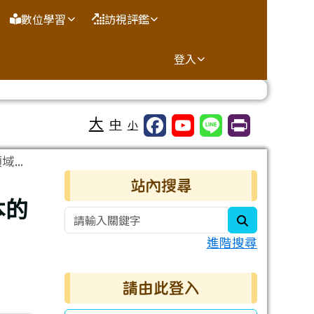
數位學習
訪視評鑑
登入
大
中
小
..
右邊區域內容
站內搜尋
本的
search
進階搜尋
請由此登入