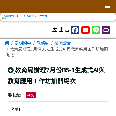
台南市崇明國中全球資訊網
導覽列
跳至主內容區
工具列
大
中
小
頁尾區域
主內容區域
Home
崇明國中
教務處
校園公告
教育局辦理7月份B5-1生成式AI與教育應用工作坊加開
場次
回上頁
教育局辦理7月份B5-1生成式AI與
教育應用工作坊加開場次
標籤：
研習
說明: