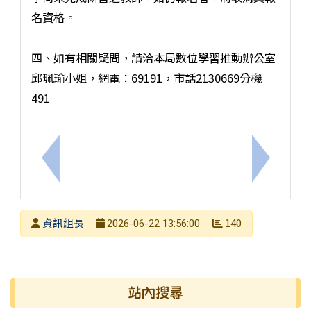
名資格。
四、如有相關疑問，請洽本局數位學習推動辦公室
邱珮瑜小姐，網電：69191，市話2130669分機
491
上一筆：轉知國立臺灣師範大學辦理「以速戰數決遊
下一筆：
發布者
資訊組長
140
2026-06-22 13:56:00
發布日期
瀏覽次數
右邊區域內容
站內搜尋