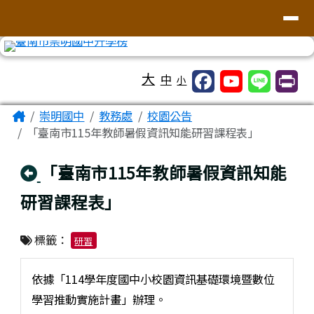
台南市崇明國中全球資訊網
導覽列
跳至主內容區
工具列
大
中
小
頁尾區域
主內容區域
Home
崇明國中
教務處
校園公告
「臺南市115年教師暑假資訊知能研習課程表」
回上頁
「臺南市115年教師暑假資訊知能
研習課程表」
標籤：
研習
依據「114學年度國中小校園資訊基礎環境暨數位
學習推動實施計畫」辦理。