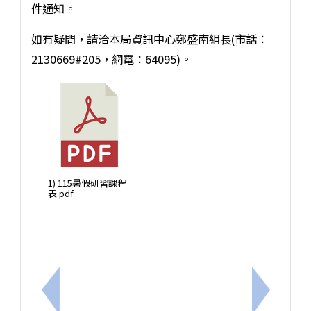
件通知。
如有疑問，請洽本局資訊中心鄭盛南組長(市話：
2130669#205，網電：64095)。
1) 115暑假研習課程
表.pdf
上一筆：轉知臺北市政府教育局辦理臺北酷課雲115年
下一筆：本市