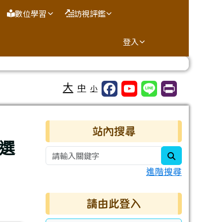
數位學習
訪視評鑑
登入
大
中
小
右邊區域內容
站內搜尋
選
search
進階搜尋
請由此登入