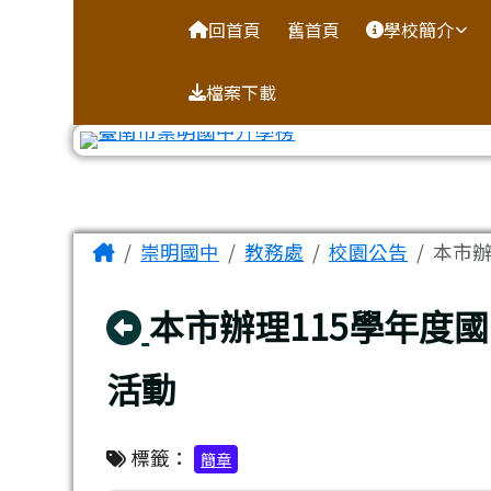
台南市崇明國中全球資訊
導覽列
跳至主內容區
回首頁
舊首頁
學校簡介
檔案下載
工具列
頁尾區域
主內容區域
Home
崇明國中
教務處
校園公告
本市辦
回上頁
本市辦理115學年度
活動
標籤：
簡章