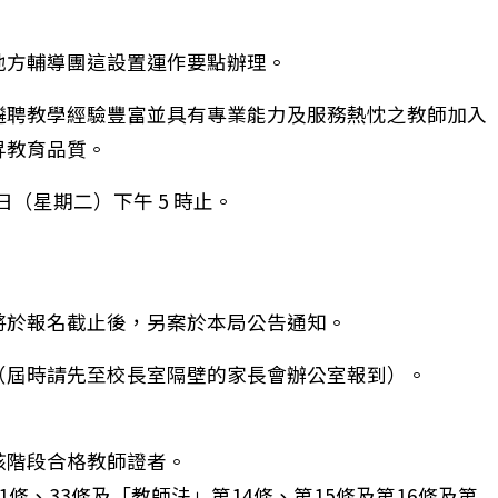
地方輔導團這設置運作要點辦理。
遴聘教學經驗豐富並具有專業能力及服務熱忱之教師加入
昇教育品質。
日（星期二）下午 5 時止。
，將於報名截止後，另案於本局公告通知。
（屆時請先至校長室隔壁的家長會辦公室報到）。
該階段合格教師證者。
條、33條及「教師法」第14條、第15條及第16條及第