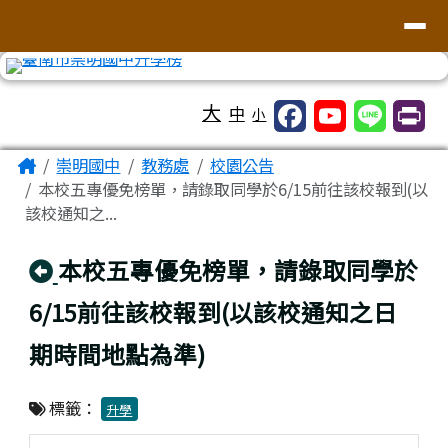
台南市崇明國中全球資訊網
導覽列
跳至主內容區
工具列
大
中
小
頁尾區域
主內容區域
Home
崇明國中
教務處
校園公告
本校五專優免榜單，請錄取同學於6/15前往該校報到(以
該校通知之...
回上頁
本校五專優免榜單，請錄取同學於
6/15前往該校報到(以該校通知之日
期時間地點為準)
標籤：
升學