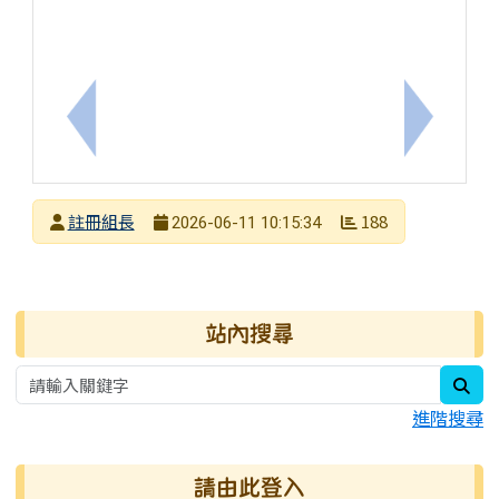
上一筆：應屆畢業生之高中職免試入學後續期程請同
下一筆：
發布者
註冊組長
188
2026-06-11 10:15:34
發布日期
瀏覽次數
右邊區域內容
站內搜尋
sea
進階搜尋
請由此登入