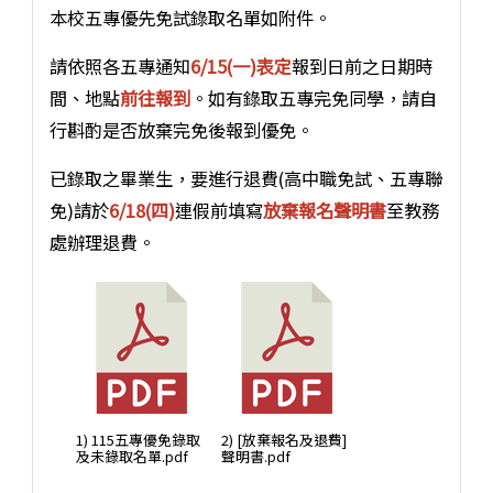
本校五專優先免試錄取名單如附件。
請依照各五專通知
6/15(一)表定
報到日前之日期時
間、地點
前往報到
。如有錄取五專完免同學，請自
行斟酌是否放棄完免後報到優免。
已錄取之畢業生，要進行退費(高中職免試、五專聯
免)請於
6/18(四)
連假前填寫
放棄報名聲明書
至教務
處辦理退費。
1) 115五專優免錄取
2) [放棄報名及退費]
及未錄取名單.pdf
聲明書.pdf