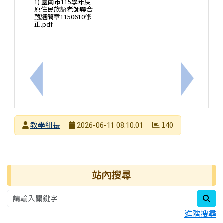
1) 臺南市115學年度
原住民族語老師聯合
甄選簡章1150610修
正.pdf
上一筆：本校五專優免榜單，請錄取同學於6/15前往
下一筆：
發布者
教學組長
140
2026-06-11 08:10:01
發布日期
瀏覽次數
右邊區域內容
站內搜尋
sea
進階搜尋