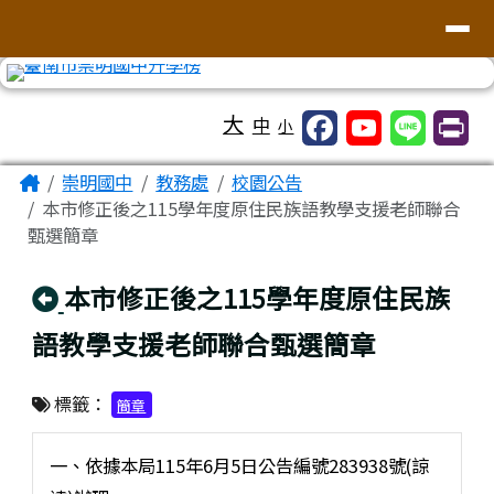
台南市崇明國中全球資訊網
導覽列
跳至主內容區
工具列
大
中
小
頁尾區域
主內容區域
Home
崇明國中
教務處
校園公告
本市修正後之115學年度原住民族語教學支援老師聯合
甄選簡章
回上頁
本市修正後之115學年度原住民族
語教學支援老師聯合甄選簡章
標籤：
簡章
一、依據本局115年6月5日公告編號283938號(諒