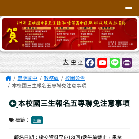
台南市崇明國中全球資訊網
導覽列
跳至主內容區
工具列
大
中
小
頁尾區域
主內容區域
Home
崇明國中
教務處
校園公告
本校國三生報名五專聯免注意事項
回上頁
本校國三生報名五專聯免注意事項
標籤：
升學
報名日期：繳交資料至6/18(四)端午前截止，畢業