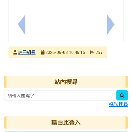
上一筆：115學年度新生雙語適性社團錄取及備取名
下一筆：
發布者
註冊組長
257
2026-06-03 10:46:15
發布日期
瀏覽次數
右邊區域內容
站內搜尋
sea
進階搜尋
請由此登入