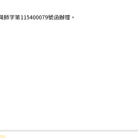
師字第115400079號函辦理。
中等類科「學士後教育學分班」