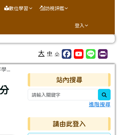
數位學習
訪視評鑑
登入
大
中
小
...
右邊區域內容
站內搜尋
分
search
進階搜尋
請由此登入