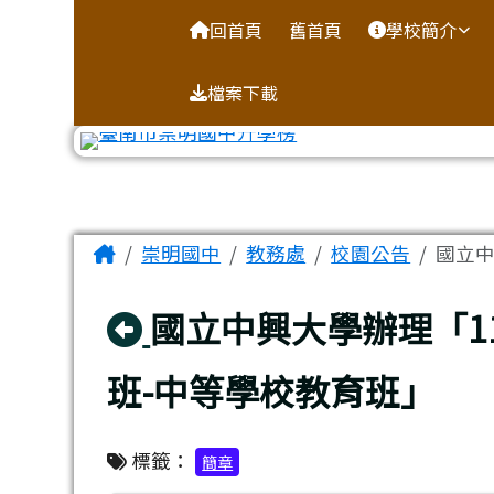
台南市崇明國中全球資訊
導覽列
跳至主內容區
回首頁
舊首頁
學校簡介
檔案下載
工具列
頁尾區域
主內容區域
Home
崇明國中
教務處
校園公告
國立中
回上頁
國立中興大學辦理「1
班-中等學校教育班」
標籤：
簡章