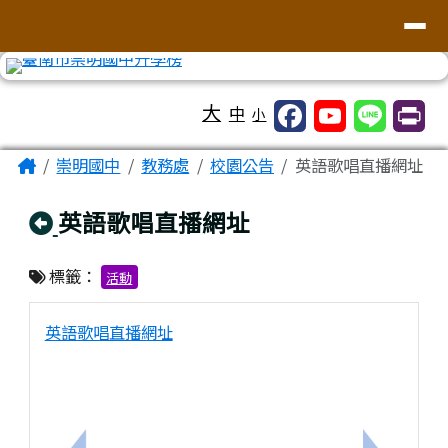
台南市崇明國中全球資訊網
導覽列
跳至主內容區
工具列
大
中
小
頁尾區域
主內容區域
Home
崇明國中
教務處
校園公告
英語歌唱直播網址
回上頁
英語歌唱直播網址
標籤：
活動
英語歌唱直播網址