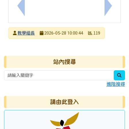
上一筆：有關本市人權議題輔導團辦理「人權教育統
下一筆：
發布者
教學組長
119
2026-05-28 10:00:44
發布日期
瀏覽次數
右邊區域內容
站內搜尋
sea
進階搜尋
請由此登入