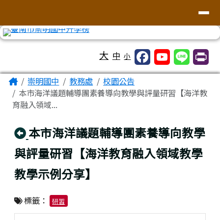
台南市崇明國中全球資訊網
導覽列
跳至主內容區
工具列
大
中
小
頁尾區域
主內容區域
Home
崇明國中
教務處
校園公告
本市海洋議題輔導團素養導向教學與評量研習【海洋教
育融入領域...
回上頁
本市海洋議題輔導團素養導向教學
與評量研習【海洋教育融入領域教學
教學示例分享】
標籤：
研習