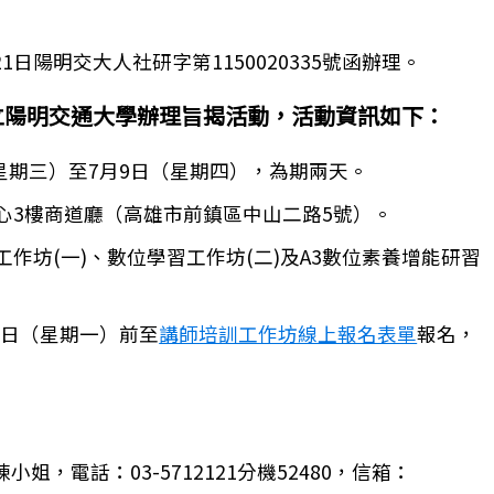
1日陽明交大人社研字第1150020335號函辦理。
立陽明交通大學辦理旨揭活動，活動資訊如下：
（星期三）至7月9日（星期四），為期兩天。
心3樓商道廳（高雄市前鎮區中山二路5號）。
作坊(一)、數位學習工作坊(二)及A3數位素養增能研習
2日（星期一）前至
講師培訓工作坊線上報名表單
報名，
《數位素養與網路安全》國中小教師線上研習」
，電話：03-5712121分機52480，信箱：