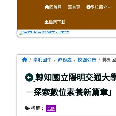
台南市崇明國中全球資訊
導覽列
跳至主內容區
回首頁
舊首頁
學校簡介
檔案下載
工具列
頁尾區域
主內容區域
Home
崇明國中
教務處
校園公告
轉知國
回上頁
轉知國立陽明交通大
—探索數位素養新篇章
標籤：
活動