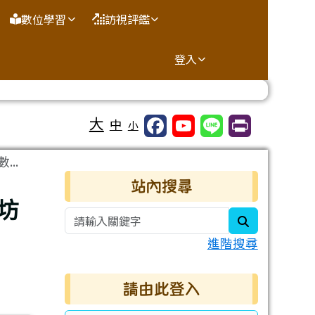
數位學習
訪視評鑑
登入
大
中
小
..
右邊區域內容
站內搜尋
坊
search
進階搜尋
請由此登入