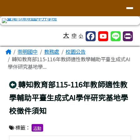
台南市崇明國中全球資訊網
導覽列
跳至主內容區
工具列
大
中
小
頁尾區域
主內容區域
Home
崇明國中
教務處
校園公告
轉知教育部115-116年教師適性教學輔助平臺生成式AI
學伴研究基地學...
回上頁
轉知教育部115-116年教師適性教
學輔助平臺生成式AI學伴研究基地學
校徵件須知
標籤：
活動