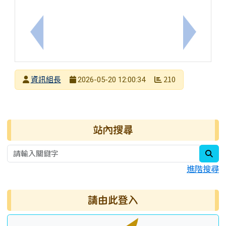
上一筆：轉知國立高雄師範大學辦理「B2.PBL教學
下一筆：
發布者
資訊組長
210
2026-05-20 12:00:34
發布日期
瀏覽次數
右邊區域內容
站內搜尋
sea
進階搜尋
請由此登入